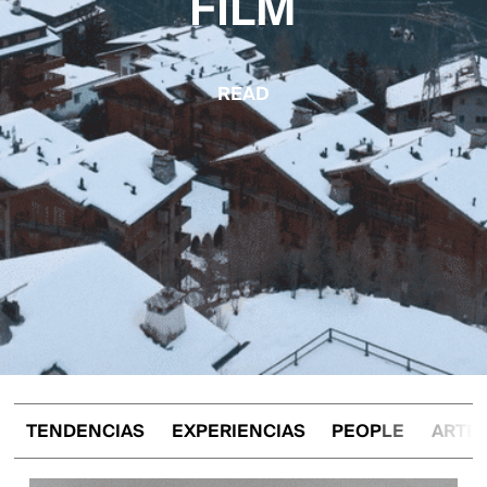
FILM
READ
TENDENCIAS
EXPERIENCIAS
PEOPLE
ARTE 