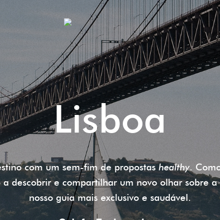
Lisboa
estino com um sem-fim de propostas
healthy
. Como
 a descobrir e compartilhar um novo olhar sobre a
nosso guia mais exclusivo e saudável.