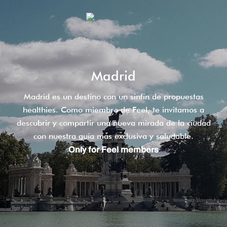
Madrid
Madrid es un destino con un sinfín de propuestas
healthies. Como miembro de Feel, te invitamos a
descubrir y compartir una nueva mirada de la ciudad
con nuestra guía más exclusiva y saludable.
Only for Feel members