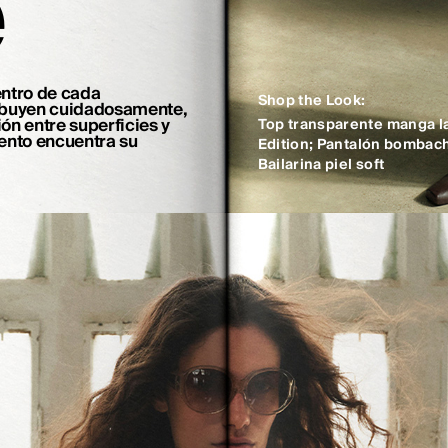
e
entro de cada
Shop the Look:
ribuyen cuidadosamente,
ión entre superficies y
Top transparente manga la
ento encuentra su
Edition
;
Pantalón bombacho
Bailarina piel soft