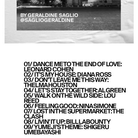
BY GERALDINE SAGLIO
@SAGLIOGERALDINE
01/ DANCE ME TO THE END OF LOVE:
LEONARD COHEN
02/ IT’S MY HOUSE: DIANA ROSS
03/ DON’T LEAVE ME THIS WAY:
THELMA HOUSTON
04/ LET’S STAY TOGETHER: AL GREEN
05/ WALK ON THE WILD SIDE: LOU
REED
06/ FEELING GOOD: NINA SIMONE
07/ LOST IN THE SUPERMARKET: THE
CLASH
08/ LIVIN’ IT UP: BILL LABOUNTY
09/ YUMEJI’S THEME: SHIGERU
UMEBAYASHI