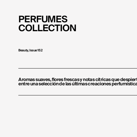
PERFUMES
COLLECTION
Beauty, Issue 152
Aromas suaves, flores frescas y notas cítricas que despie
entre una selección de las últimas creaciones perfumístic