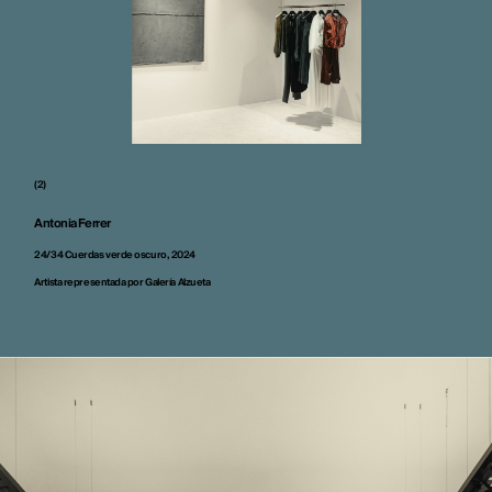
(2)
Antonia Ferrer
24/34 Cuerdas verde oscuro, 2024
Artista representada por Galería Alzueta