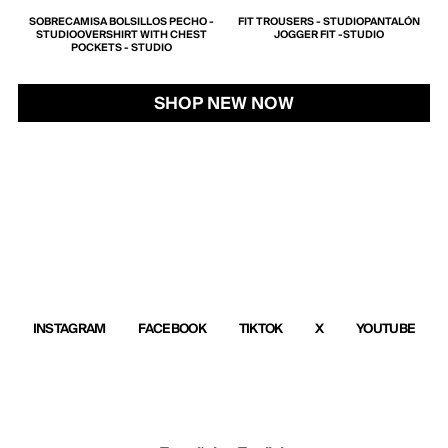
O -
FIT TROUSERS - STUDIO
PANTALÓN
LEATHER SANDALS
SANDALIA PIEL
ST
JOGGER FIT -STUDIO
SHOP NEW NOW
INSTAGRAM
FACEBOOK
TIKTOK
X
YOUTUBE