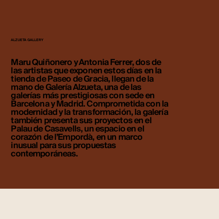
ALZUETA GALLERY
Maru Quiñonero y Antonia Ferrer, dos de
las artistas que exponen estos días en la
tienda de Paseo de Gracia, llegan de la
mano de Galería Alzueta, una de las
galerías más prestigiosas con sede en
Barcelona y Madrid. Comprometida con la
modernidad y la transformación, la galería
también presenta sus proyectos en el
Palau de Casavells, un espacio en el
corazón de l’Empordà, en un marco
inusual para sus propuestas
contemporáneas.