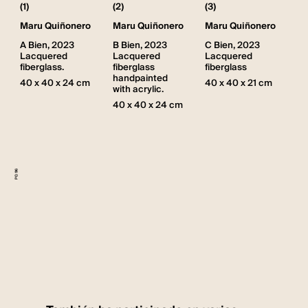
(2)
(3)
(1)
Maru Quiñonero
Maru Quiñonero
Maru Quiñonero
B Bien, 2023
C Bien, 2023
A Bien, 2023
Lacquered
Lacquered
Lacquered
fiberglass
fiberglass
fiberglass.
handpainted
40 x 40 x 21 cm
40 x 40 x 24 cm
with acrylic.
40 x 40 x 24 cm