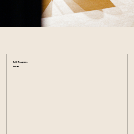
ArtInProgress
PG 96