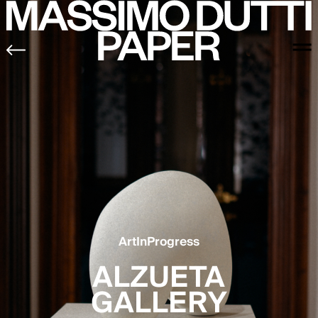
ArtInProgress
ALZUETA
GALLERY