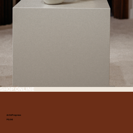
SHOP ONLINE
ArtInProgress
PG 96