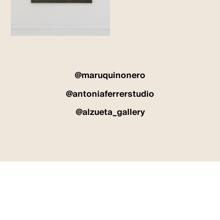
@maruquinonero
@antoniaferrerstudio
@alzueta_gallery