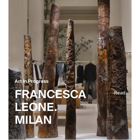
Art In Progress
FRANCESCA
Read
LEONE.
MILAN